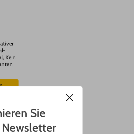
ativer
al-
l, Kein
ianten
en
ieren Sie
 Newsletter