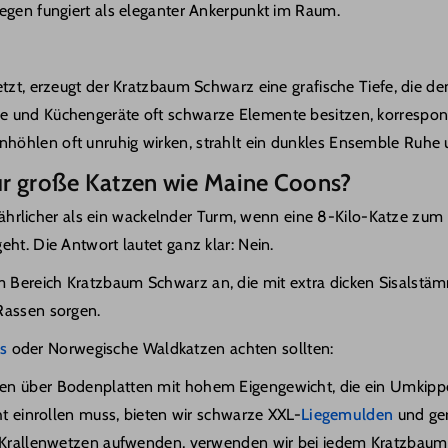
egen fungiert als eleganter Ankerpunkt im Raum.
zt, erzeugt der Kratzbaum Schwarz eine grafische Tiefe, die den
und Küchengeräte oft schwarze Elemente besitzen, korrespondie
öhlen oft unruhig wirken, strahlt ein dunkles Ensemble Ruhe
ür große Katzen wie Maine Coons?
gefährlicher als ein wackelnder Turm, wenn eine 8-Kilo-Katze zum
ht. Die Antwort lautet ganz klar: Nein.
im Bereich Kratzbaum Schwarz an, die mit extra dicken Sisalst
Rassen sorgen.
s
oder Norwegische Waldkatzen achten sollten:
n über Bodenplatten mit hohem Eigengewicht, die ein Umkipp
ht einrollen muss, bieten wir schwarze XXL-
Liegemulden
und ge
Krallenwetzen aufwenden, verwenden wir bei jedem Kratzbaum 