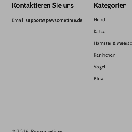
K
Kontaktieren Sie uns
Kategorien
T
Hund
Email:
support@pawsometime.de
Katze
Hamster & Meers
Kaninchen
Vogel
Blog
© 2026,
Pawsometime