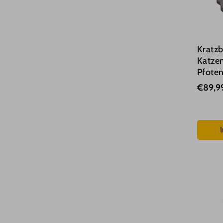
Katzenbeschäftigungsspielzeug
Futterspielzeug
Kratzb
Kauspielzeug
Katze
Pfote
Katzenspielzeug Türrahmen
€89,9
Kratzspielzeug
Kratzbäume mit Liegemulden
Kratzbaum mit Hängematte
Kratzbaum mit Höhle
Kratzbaum mit Treppe
Kratzbaum mit Spielzeug