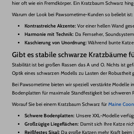
hier oft wie ein Fremdkörper. Ein Kratzbaum Schwarz hing
Kratzbaum für Britisch Kurzhaar
Warum der Look bei Pawsometime-Kunden so beliebt ist:
Katzen Kletterbaum
Kontrastreiche Akzente:
Vor einer hellen Wand geset
Harmonie mit Technik:
Da Fernseher, Soundsysteme 
Hochwertiger Katzenbaum
Kaschierung von Unordnung:
Während bunte Katzenh
Kratzbaum stabil für große Katzen
Gibt es stabile schwarze Kratzbäume f
Katzenbaum Stabil
Stabilität ist bei großen Rassen das A und O. Nichts ist 
Optik eines schwarzen Modells zu Lasten der Robustheit ge
Katzenbaum Stylish
B
ei Pawsometime bieten wir speziell verstärkte Modelle 
Katzenbaum Luxus
Bodenplatten für maximale Standfestigkeit bei schweren 
Katzenbaum Schmal
Worauf Sie bei einem Kratzbaum Schwarz für
Maine Coon
Schwere Bodenplatten:
Unsere XXL-Modelle verfüge
Katzenbaum grau
Großzügige Liegeflächen:
Damit sich Ihre Katze nic
Katzenbaum Weiß
Reißfestes Sisal:
Da große Katzen mehr Kraft beim 