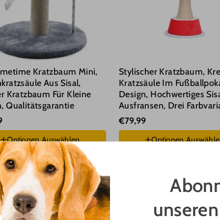
metime Kratzbaum Mini,
Stylischer Kratzbaum, Kre
kratzsäule Aus Sisal,
Kratzsäule Im Fußballpok
er Kratzbaum Für Kleine
Design, Hochwertiges Sisa
, Qualitätsgarantie
Ausfransen, Drei Farbvar
9
€79,99
Optionen Auswählen
Optionen Auswähl
n :
Grau
Farben :
Rot
Abonn
unseren