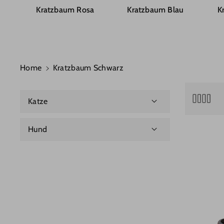
Kratzbaum Rosa
Kratzbaum Blau
K
Home
Kratzbaum Schwarz
Katze
Licht- & Laserspielzeug
Hund
Wasserfestes Katzenspielzeug
Hundespielzeug Robust
Spielzeugmäuse
Kauknochen Hund
Vogelspielzeug
Federspielzeug