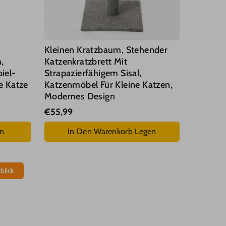
Kleinen Kratzbaum, Stehender
,
Katzenkratzbrett Mit
iel-
Strapazierfähigem Sisal,
e Katze
Katzenmöbel Für Kleine Katzen,
Modernes Design
€55,99
en
In Den Warenkorb Legen
blick