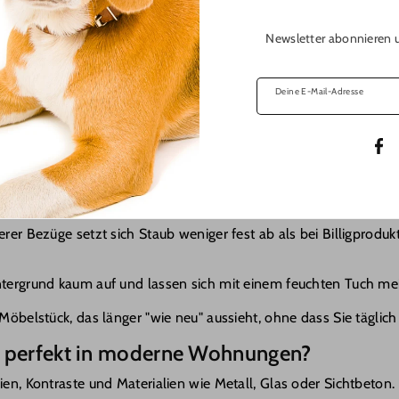
chwarz wirklich?
fenbaren, erweist sich ein
Kratzbaum Schwarz
im Alltag als ers
Newsletter abonnieren u
le Plüsch- oder Stoffoberflächen mit der Zeit oft grau oder fle
läche ihre farbliche Tiefe deutlich länger.
Deine E-Mail-Adresse
em
Sisal
, das schwarz durchgefärbt ist, sodass auch nach intensiv
hnehin unschlagbar, da ausgefallene Haare nahezu unsichtbar w
F
 einem feuchten Gummihandschuh lassen sich Haare in Sekunden 
rer Bezüge setzt sich Staub weniger fest ab als bei Billigprod
ergrund kaum auf und lassen sich mit einem feuchten Tuch meis
 Möbelstück, das länger "wie neu" aussieht, ohne dass Sie tägli
 perfekt in moderne Wohnungen?
nien, Kontraste und Materialien wie Metall, Glas oder Sichtbeto