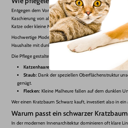
a
Wie pflegeleicht ist ein Kratzbaum in S
Kratzbaum Weihnachtsbaum
Entgegen dem Vorurteil, dass dunkle Möbel jeden Makel of
t
Kratzbaum Blau
Kaschierung von alltäglichen Gebrauchsspuren. Während hel
e
Kratzbaum Braun
Katze oder kleine Missgeschicke –, behält eine dunkle Oberf
g
Hochwertige Modelle bei Pawsometime verwenden zud
Kratzbaum grau
Haushalte mit dunklen Katzenrassen ist diese Farbwahl o
o
Kratzbaum grün
Die Pflege gestaltet sich denkbar einfach:
r
Kratzbaum Rosa
Katzenhaare:
Mit einer einfachen Fusselrolle oder
i
Staub:
Dank der speziellen Oberflächenstruktur unse
Kratzbaum Schwarz
genügt.
e
Sisal Kratzbaum
Flecken:
Kleine Malheure fallen auf dem dunklen Unt
:
Kratzbaum ohne Plüsch
Wer einen Kratzbaum Schwarz kauft, investiert also in ein
Warum passt ein schwarzer Kratzbaum
Eck Kratzbaum
In der modernen Innenarchitektur dominieren oft klare Li
Main Coon Kratzbaum