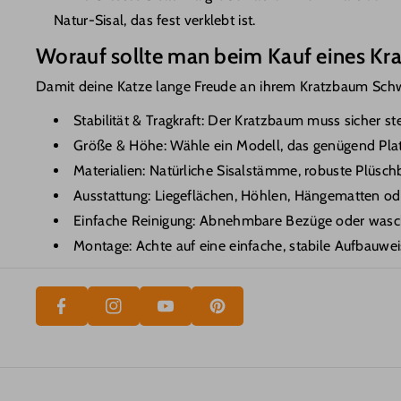
Natur-Sisal, das fest verklebt ist.
Kratzwand Katze
Worauf sollte man beim Kauf eines K
Kratzbrett Wand
Damit deine Katze lange Freude an ihrem Kratzbaum Schwa
Katzen Kratz Ecken
Stabilität & Tragkraft: Der Kratzbaum muss sicher 
Größe & Höhe: Wähle ein Modell, das genügend Pla
Materialien: Natürliche Sisalstämme, robuste Plüsch
P
Ausstattung: Liegeflächen, Höhlen, Hängematten od
F
Y
I
Einfache Reinigung: Abnehmbare Bezüge oder wasch
A
In
O
N
Montage: Achte auf eine einfache, stabile Aufbauweis
C
St
U
T
E
A
T
E
B
Gr
U
R
O
A
B
E
O
M
E
S