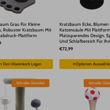
aum Grau Für Kleine
Kratzbaum Ecke, Blumen
n, Robuster Kratzbaum Mit
Katzensäule Mit Plattform
nabdruck-Plattform
Platzsparendes Design, Sp
Und Schlafbereich Für Ihr
9
€72,99
In Den Warenkorb Legen
Optionen Auswähl
Farben :
Rosa
Schneller Überblick
Schneller Über