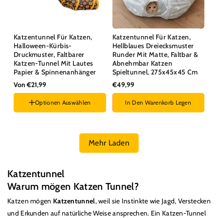
Katzentunnel Für Katzen,
Katzentunnel Für Katzen,
Halloween-Kürbis-
Hellblaues Dreiecksmuster
Druckmuster, Faltbarer
Runder Mit Matte, Faltbar &
Katzen-Tunnel Mit Lautes
Abnehmbar Katzen
Papier & Spinnenanhänger
Spieltunnel, 275x45x45 Cm
Von €21,99
€49,99
Optionen Auswählen
In Den Warenkorb Legen
Stil :
Klein Gerade
Mehr Laden
K
Katzentunnel
a
Warum mögen Katzen Tunnel?
t
Katzen mögen
Katzentunnel
, weil sie Instinkte wie Jagd, Verstecken
e
und Erkunden auf natürliche Weise ansprechen. Ein Katzen-Tunnel