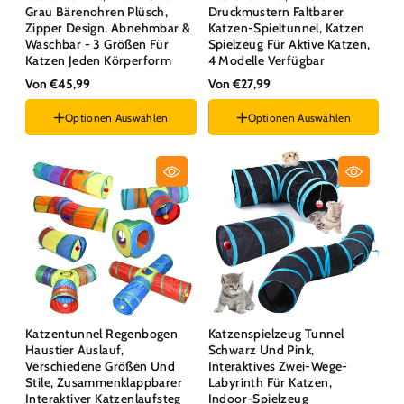
Grau Bärenohren Plüsch,
Druckmustern Faltbarer
Zipper Design, Abnehmbar &
Katzen-Spieltunnel, Katzen
Waschbar - 3 Größen Für
Spielzeug Für Aktive Katzen,
Katzen Jeden Körperform
4 Modelle Verfügbar
Von €45,99
Von €27,99
Optionen Auswählen
Optionen Auswählen
Größe :
M
Stil :
Klein Gerade
Katzentunnel Regenbogen
Katzenspielzeug Tunnel
Haustier Auslauf,
Schwarz Und Pink,
Verschiedene Größen Und
Interaktives Zwei-Wege-
Stile, Zusammenklappbarer
Labyrinth Für Katzen,
Interaktiver Katzenlaufsteg
Indoor-Spielzeug
Farbe :
Schwarz und Blau