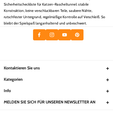
Sicherheitscheckliste für Katzen-Rascheltunnel: stabile
P
F
Konstruktion, keine verschluckbaren Teile, saubere Nähte,
Y
I
A
In
rutschfester Untergrund, regelmäßige Kontrolle auf Verschleiß. So
O
N
bleibt der Spielspaß langanhaltend und unbeschwert.
C
St
U
T
E
A
T
E
B
Gr
U
R
O
A
B
E
O
M
E
S
K
T
Kontaktieren Sie uns
Email:
support@pawsometime.de
Kategorien
Hund
Info
Katze
Datenschutzerklärung
MELDEN SIE SICH FÜR UNSEREN NEWSLETTER AN
Hamster & Meerschweinchen
Widerrufsrecht