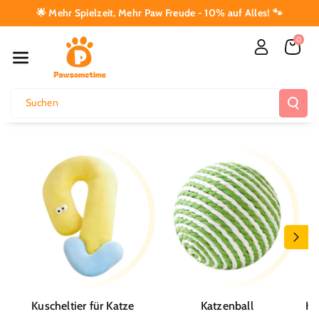
Direkt Zum I
🌟 Mehr Spielzeit, Mehr Paw Freude - 10% auf Alles! 🐾
Nhalt
0
Suchen
Kuscheltier für Katze
Katzenball
Ka