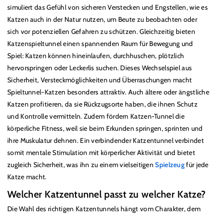
g
simuliert das Gefühl von sicheren Verstecken und Engstellen, wie es
o
Katzen auch in der Natur nutzen, um Beute zu beobachten oder
r
sich vor potenziellen Gefahren zu schützen. Gleichzeitig bieten
i
Katzenspieltunnel einen spannenden Raum für Bewegung und
e
Spiel: Katzen können hineinlaufen, durchhuschen, plötzlich
:
hervorspringen oder Leckerlis suchen. Dieses Wechselspiel aus
Sicherheit, Versteckmöglichkeiten und Überraschungen macht
Spieltunnel-Katzen besonders attraktiv. Auch ältere oder ängstliche
Katzen profitieren, da sie Rückzugsorte haben, die ihnen Schutz
und Kontrolle vermitteln. Zudem fördern Katzen-Tunnel die
körperliche Fitness, weil sie beim Erkunden springen, sprinten und
ihre Muskulatur dehnen. Ein verbindender Katzentunnel verbindet
somit mentale Stimulation mit körperlicher Aktivität und bietet
zugleich Sicherheit, was ihn zu einem vielseitigen
Spielzeug
für jede
Katze macht.
Welcher Katzentunnel passt zu welcher Katze?
Die Wahl des richtigen Katzentunnels hängt vom Charakter, dem