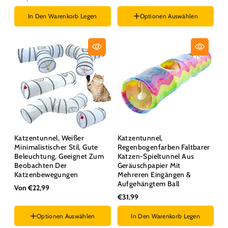
In Den Warenkorb Legen
Optionen Auswählen
Stil :
Lange Gerade
Katzentunnel, Weißer
Katzentunnel,
Minimalistischer Stil, Gute
Regenbogenfarben Faltbarer
Beleuchtung, Geeignet Zum
Katzen-Spieltunnel Aus
Beobachten Der
Geräuschpapier Mit
Katzenbewegungen
Mehreren Eingängen &
Aufgehängtem Ball
Von €22,99
€31,99
Optionen Auswählen
In Den Warenkorb Legen
Stil :
Kleine gerade