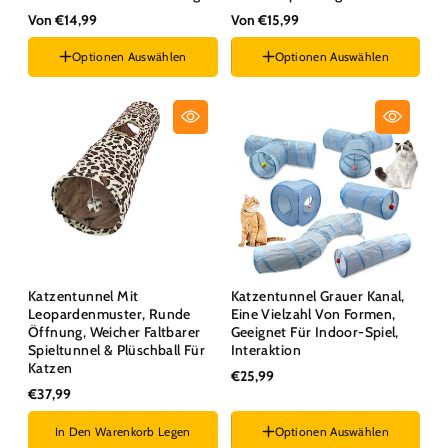
Von €14,99
Von €15,99
Optionen Auswählen
Optionen Auswählen
Stil :
Kleine Gerade
Stil :
Kleine gerade
Katzentunnel Mit
Katzentunnel Grauer Kanal,
Leopardenmuster, Runde
Eine Vielzahl Von Formen,
Öffnung, Weicher Faltbarer
Geeignet Für Indoor-Spiel,
Spieltunnel & Plüschball Für
Interaktion
Katzen
€25,99
€37,99
In Den Warenkorb Legen
Optionen Auswählen
Stil :
Kleine gerade