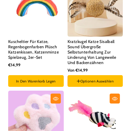
Kuscheltier Für Katze,
Kratzkugel Katze Sisalball
Regenbogenfarben Plüsch
Sound Übergroße
Katzenkissen, Katzenminze
Selbstunterhaltung Zur
Spielzeug, 2er-Set
Linderung Von Langeweile
Und Backenzähnen
€14,99
Von €14,99
In Den Warenkorb Legen
Optionen Auswählen
Stil :
Feder-Sisalbälle