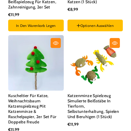
Beißspielzeug Für Katzen,
Katzen (1 Stück)
Zahnreinigung, 2er Set
€8,99
€11,99
In Den Warenkorb Legen
Optionen Auswählen
Farbe :
Zufällige Farbe
Kuscheltier Für Katze,
Katzenminze Spielzeug
Weihnachtsbaum
Simulierte Beißstäbe In
Katzenspielzeug Mit
Tierform,
Katzenminze &
Selbstunterhaltung, Spielen
Raschelpapier, 2er Set Für
Und Beruhigen (1 Stück)
Doppelte Freude
€11,99
€11,99