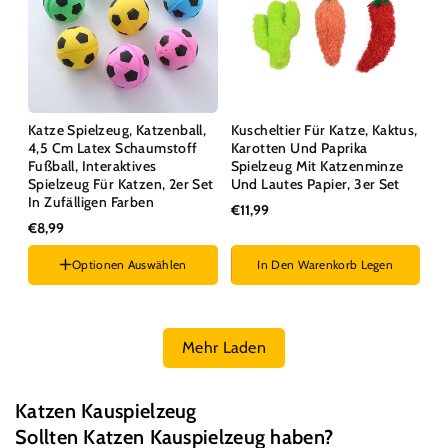
Katze Spielzeug, Katzenball,
Kuscheltier Für Katze, Kaktus,
4,5 Cm Latex Schaumstoff
Karotten Und Paprika
Fußball, Interaktives
Spielzeug Mit Katzenminze
Spielzeug Für Katzen, 2er Set
Und Lautes Papier, 3er Set
In Zufälligen Farben
€11,99
€8,99
Optionen Auswählen
In Den Warenkorb Legen
Menge :
2 Stücke (Zufällige
Farbe)
Mehr Laden
K
Katzen Kauspielzeug
a
Sollten Katzen Kauspielzeug haben?