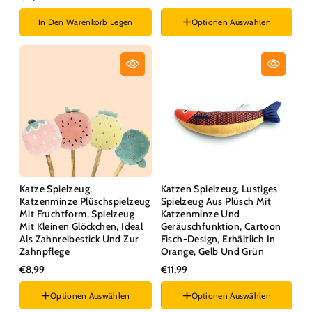
In Den Warenkorb Legen
Optionen Auswählen
Stil :
Fisch
Katze Spielzeug,
Katzen Spielzeug, Lustiges
Katzenminze Plüschspielzeug
Spielzeug Aus Plüsch Mit
Mit Fruchtform, Spielzeug
Katzenminze Und
Mit Kleinen Glöckchen, Ideal
Geräuschfunktion, Cartoon
Als Zahnreibestick Und Zur
Fisch-Design, Erhältlich In
Zahnpflege
Orange, Gelb Und Grün
€8,99
€11,99
Optionen Auswählen
Optionen Auswählen
Stil :
Wassermelone
Farben :
Orange