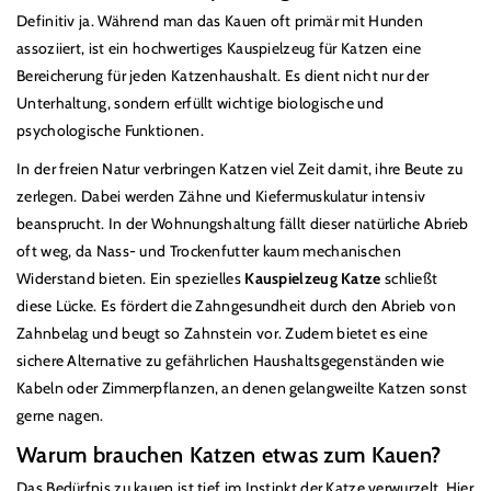
t
Definitiv ja. Während man das Kauen oft primär mit Hunden
e
assoziiert, ist ein hochwertiges Kauspielzeug für Katzen eine
g
Bereicherung für jeden Katzenhaushalt. Es dient nicht nur der
o
Unterhaltung, sondern erfüllt wichtige biologische und
r
psychologische Funktionen.
i
In der freien Natur verbringen Katzen viel Zeit damit, ihre Beute zu
e
zerlegen. Dabei werden Zähne und Kiefermuskulatur intensiv
:
beansprucht. In der Wohnungshaltung fällt dieser natürliche Abrieb
oft weg, da Nass- und Trockenfutter kaum mechanischen
Widerstand bieten. Ein spezielles
Kauspielzeug Katze
schließt
diese Lücke. Es fördert die Zahngesundheit durch den Abrieb von
Zahnbelag und beugt so Zahnstein vor. Zudem bietet es eine
sichere Alternative zu gefährlichen Haushaltsgegenständen wie
Kabeln oder Zimmerpflanzen, an denen gelangweilte Katzen sonst
gerne nagen.
Warum brauchen Katzen etwas zum Kauen?
Das Bedürfnis zu kauen ist tief im Instinkt der Katze verwurzelt. Hier