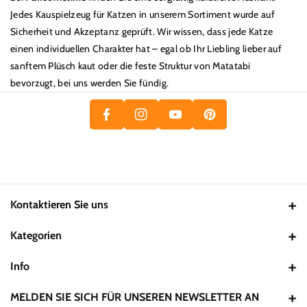
Jedes Kauspielzeug für Katzen in unserem Sortiment wurde auf
Sicherheit und Akzeptanz geprüft. Wir wissen, dass jede Katze
P
F
einen individuellen Charakter hat – egal ob Ihr Liebling lieber auf
Y
I
A
In
sanftem Plüsch kaut oder die feste Struktur von Matatabi
O
N
bevorzugt, bei uns werden Sie fündig.
C
St
U
T
E
A
T
E
B
Gr
U
R
O
A
B
E
O
M
E
S
K
T
Kontaktieren Sie uns
Email:
support@pawsometime.de
Kategorien
Hund
Info
Katze
Datenschutzerklärung
MELDEN SIE SICH FÜR UNSEREN NEWSLETTER AN