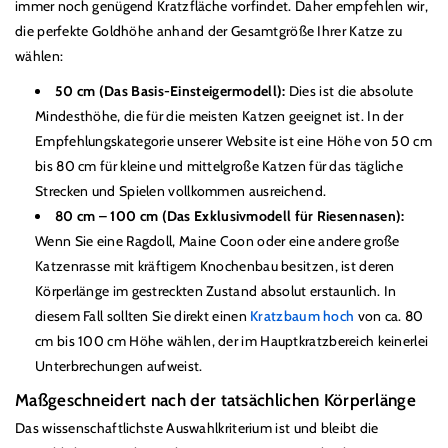
immer noch gen
ü
gend Kratzfläche vorfindet. Daher empfehlen wir,
die perfekte Goldhöhe anhand der Gesamtgröße Ihrer Katze zu
wählen:
50 cm (Das Basis-Einsteigermodell):
Dies ist die absolute
Mindesthöhe, die f
ü
r die meisten Katzen geeignet ist. In der
Empfehlungskategorie unserer Website ist eine Höhe von 50 cm
bis 80 cm f
ü
r kleine und mittelgroße Katzen f
ü
r das tägliche
Strecken und Spielen vollkommen ausreichend.
80 cm
–
100 cm (Das Exklusivmodell f
ü
r Riesennasen):
Wenn Sie eine Ragdoll, Maine Coon oder eine andere große
Katzenrasse mit kräftigem Knochenbau besitzen, ist deren
Körperlänge im gestreckten Zustand absolut erstaunlich. In
diesem Fall sollten Sie direkt einen
Kratzbaum hoch
von ca. 80
cm bis 100 cm Höhe wählen, der im Hauptkratzbereich keinerlei
Unterbrechungen aufweist.
Maßgeschneidert nach der tatsächlichen Körperlänge
Das wissenschaftlichste Auswahlkriterium ist und bleibt die