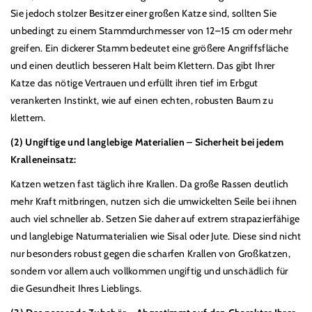
Sie jedoch stolzer Besitzer einer großen Katze sind, sollten Sie
unbedingt zu einem Stammdurchmesser von 12
–
15 cm oder mehr
greifen. Ein dickerer Stamm bedeutet eine größere Angriffsfläche
und einen deutlich besseren Halt beim Klettern. Das gibt Ihrer
Katze das nötige Vertrauen und erf
ü
llt ihren tief im Erbgut
verankerten Instinkt, wie auf einen echten, robusten Baum zu
klettern.
(2) Ungiftige und langlebige Materialien
–
Sicherheit bei jedem
Kralleneinsatz:
Katzen wetzen fast täglich ihre Krallen. Da große Rassen deutlich
mehr Kraft mitbringen, nutzen sich die umwickelten Seile bei ihnen
auch viel schneller ab. Setzen Sie daher auf extrem strapazierfähige
und langlebige Naturmaterialien wie Sisal oder Jute. Diese sind nicht
nur besonders robust gegen die scharfen Krallen von Großkatzen,
sondern vor allem auch vollkommen ungiftig und unschädlich f
ü
r
die Gesundheit Ihres Lieblings.