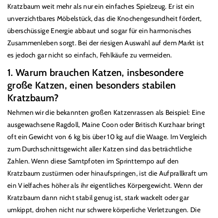
t
Kratzbaum weit mehr als nur ein einfaches Spielzeug. Er ist ein
e
unverzichtbares Möbelst
ü
ck, das die Knochengesundheit fördert,
g
ü
bersch
ü
ssige Energie abbaut und sogar f
ü
r ein harmonisches
Zusammenleben sorgt. Bei der riesigen Auswahl auf dem Markt ist
o
es jedoch gar nicht so einfach, Fehlkäufe zu vermeiden.
r
i
1. Warum brauchen Katzen, insbesondere
e
große Katzen, einen besonders stabilen
:
Kratzbaum?
Nehmen wir die bekannten großen Katzenrassen als Beispiel: Eine
ausgewachsene Ragdoll, Maine Coon oder Britisch Kurzhaar bringt
oft ein Gewicht von 6 kg bis
ü
ber 10 kg auf die Waage. Im Vergleich
zum Durchschnittsgewicht aller Katzen sind das beträchtliche
Zahlen. Wenn diese Samtpfoten im Sprinttempo auf den
Kratzbaum zust
ü
rmen oder hinaufspringen, ist die Aufprallkraft um
ein Vielfaches höher als ihr eigentliches Körpergewicht. Wenn der
Kratzbaum dann nicht stabil genug ist, stark wackelt oder gar
umkippt, drohen nicht nur schwere körperliche Verletzungen. Die