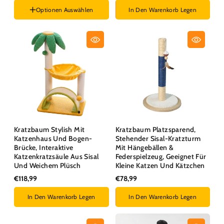
Optionen Auswählen
In Den Warenkorb Legen
Stil :
Treppe 1
Kratzbaum Stylish Mit
Kratzbaum Platzsparend,
Katzenhaus Und Bogen-
Stehender Sisal-Kratzturm
Brücke, Interaktive
Mit Hängebällen &
Katzenkratzsäule Aus Sisal
Federspielzeug, Geeignet Für
Und Weichem Plüsch
Kleine Katzen Und Kätzchen
€118,99
€78,99
In Den Warenkorb Legen
In Den Warenkorb Legen