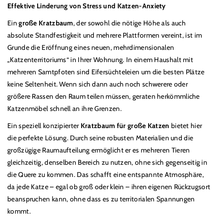
Effektive Linderung von Stress und Katzen-Anxiety
Ein
große Kratzbaum
, der sowohl die nötige Höhe als auch
absolute Standfestigkeit und mehrere Plattformen vereint, ist im
Grunde die Eröffnung eines neuen, mehrdimensionalen
„
Katzenterritoriums
“
in Ihrer Wohnung. In einem Haushalt mit
mehreren Samtpfoten sind Eifers
ü
chteleien um die besten Plätze
keine Seltenheit. Wenn sich dann auch noch schwerere oder
größere Rassen den Raum teilen m
ü
ssen, geraten herkömmliche
Katzenmöbel schnell an ihre Grenzen.
Ein speziell konzipierter
Kratzbaum f
ü
r große Katzen
bietet hier
die perfekte Lösung. Durch seine robusten Materialien und die
großz
ü
gige Raumaufteilung ermöglicht er es mehreren Tieren
gleichzeitig, denselben Bereich zu nutzen, ohne sich gegenseitig in
die Quere zu kommen. Das schafft eine entspannte Atmosphäre,
da jede Katze
–
egal ob groß oder klein
–
ihren eigenen R
ü
ckzugsort
beanspruchen kann, ohne dass es zu territorialen Spannungen
kommt.