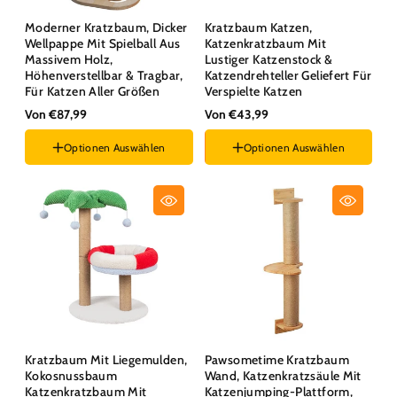
Moderner Kratzbaum, Dicker
Kratzbaum Katzen,
Wellpappe Mit Spielball Aus
Katzenkratzbaum Mit
Massivem Holz,
Lustiger Katzenstock &
Höhenverstellbar & Tragbar,
Katzendrehteller Geliefert Für
Für Katzen Aller Größen
Verspielte Katzen
Stil :
Kreis
Von €87,99
Von €43,99
Optionen Auswählen
Optionen Auswählen
Höhe :
S
Größe :
S
Kratzbaum Mit Liegemulden,
Pawsometime Kratzbaum
Kokosnussbaum
Wand, Katzenkratzsäule Mit
Katzenkratzbaum Mit
Katzenjumping-Plattform,