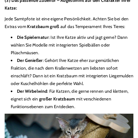
(3) Das passende Zubehör
–
Abgestimmt auf den Charakter Ihrer
Katze:
Jede Samtpfote ist eine eigene Persönlichkeit. Achten Sie bei den
Extras vom
Kratzbaum groß
auf das Temperament Ihres Tieres:
Die
Spielernatur
: Ist Ihre Katze aktiv und jagt gerne? Dann
wählen Sie Modelle mit integrierten Spielbällen oder
Pl
ü
schmäusen.
Der Genießer
: Gehört Ihre Katze eher zur gem
ü
tlichen
Fraktion, die nach dem Krallenwetzen am liebsten sofort
einschläft? Dann ist ein Kratzbaum mit integrierten Liegemulden
oder Kuschelhöhlen die perfekte Wahl.
Der Wirbelwind
: F
ü
r Katzen, die gerne rennen und klettern,
eignet sich ein
großer Kratzbaum
mit verschiedenen
Funktionsebenen zum Entdecken.