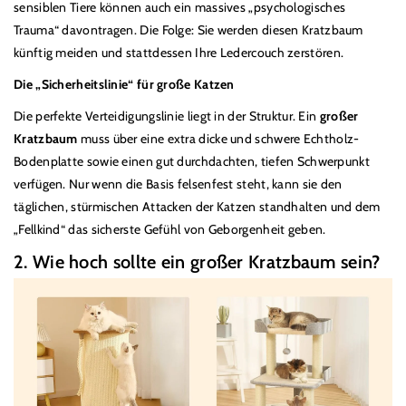
sensiblen Tiere können auch ein massives
„
psychologisches
Trauma
“
davontragen. Die Folge: Sie werden diesen Kratzbaum
k
ü
nftig meiden und stattdessen Ihre Ledercouch zerstören.
Die
„
Sicherheitslinie
“
f
ü
r große Katzen
Die perfekte Verteidigungslinie liegt in der Struktur. Ein
großer
Kratzbaum
muss
ü
ber eine extra dicke und schwere Echtholz-
Bodenplatte sowie einen gut durchdachten, tiefen Schwerpunkt
verf
ü
gen. Nur wenn die Basis felsenfest steht, kann sie den
täglichen, st
ü
rmischen Attacken der Katzen standhalten und dem
„
Fellkind
“
das sicherste Gef
ü
hl von Geborgenheit geben.
2. Wie hoch sollte ein großer Kratzbaum sein?