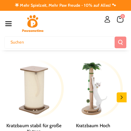
Direkt Zum I
🌟 Mehr Spielzeit, Mehr Paw Freude - 10% auf Alles! 🐾
Nhalt
0
Suchen
Kratzbaum stabil für große
Kratzbaum Hoch