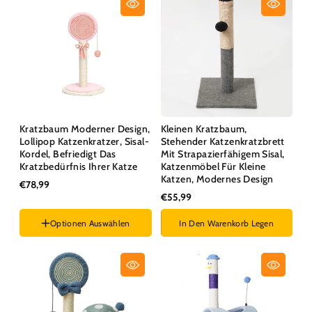
Kratzbaum Moderner Design,
Kleinen Kratzbaum,
Lollipop Katzenkratzer, Sisal-
Stehender Katzenkratzbrett
Kordel, Befriedigt Das
Mit Strapazierfähigem Sisal,
Kratzbedürfnis Ihrer Katze
Katzenmöbel Für Kleine
Katzen, Modernes Design
€78,99
€55,99
Optionen Auswählen
In Den Warenkorb Legen
Farben :
Rosa