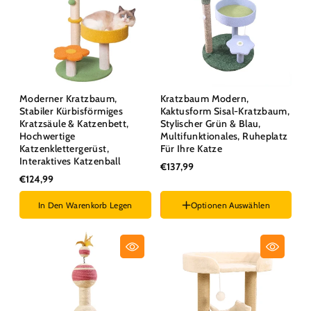
Moderner Kratzbaum,
Kratzbaum Modern,
Stabiler Kürbisförmiges
Kaktusform Sisal-Kratzbaum,
Kratzsäule & Katzenbett,
Stylischer Grün & Blau,
Hochwertige
Multifunktionales, Ruheplatz
Katzenklettergerüst,
Für Ihre Katze
Interaktives Katzenball
€137,99
€124,99
In Den Warenkorb Legen
Optionen Auswählen
Farben :
Blau