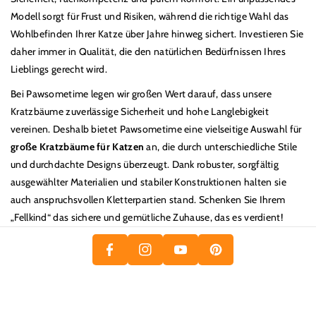
Modell sorgt f
ü
r Frust und Risiken, während die richtige Wahl das
Wohlbefinden Ihrer Katze
ü
ber Jahre hinweg sichert. Investieren Sie
daher immer in Qualität, die den nat
ü
rlichen Bed
ü
rfnissen Ihres
Lieblings gerecht wird.
Bei Pawsometime legen wir großen Wert darauf, dass unsere
Kratzbäume zuverlässige Sicherheit und hohe Langlebigkeit
vereinen. Deshalb bietet Pawsometime eine vielseitige Auswahl f
ü
r
große Kratzbäume f
ü
r Katzen
an, die durch unterschiedliche Stile
und durchdachte Designs
ü
berzeugt. Dank robuster, sorgfältig
P
F
ausgewählter Materialien und stabiler Konstruktionen halten sie
Y
I
A
In
auch anspruchsvollen Kletterpartien stand. Schenken Sie Ihrem
O
N
„
Fellkind
“
das sichere und gem
ü
tliche Zuhause, das es verdient!
C
St
U
T
E
A
T
E
B
Gr
U
R
O
A
B
E
O
M
E
S