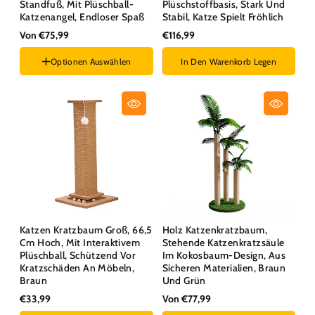
Standfuß, Mit Plüschball-
Plüschstoffbasis, Stark Und
Katzenangel, Endloser Spaß
Stabil, Katze Spielt Fröhlich
Von €75,99
€116,99
Optionen Auswählen
In Den Warenkorb Legen
Größe :
S
Katzen Kratzbaum Groß, 66,5
Holz Katzenkratzbaum,
Cm Hoch, Mit Interaktivem
Stehende Katzenkratzsäule
Plüschball, Schützend Vor
Im Kokosbaum-Design, Aus
Kratzschäden An Möbeln,
Sicheren Materialien, Braun
Braun
Und Grün
€33,99
Von €77,99