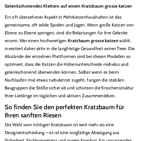
Gelenkschonendes Klettern auf einem Kratzbaum grosse katzen
Ein oft
ü
bersehener Aspekt in Mehrkatzenhaushalten ist das
gemeinsame, oft wilde Spielen und Jagen. Wenn große Katzen von
Ebene zu Ebene springen, sind die Belastungen f
ü
r ihre Gelenke
enorm. Wer einen hochwertigen
Kratzbaum grosse katzen
wählt,
investiert daher aktiv in die langfristige Gesundheit seiner Tiere. Die
Abstände der einzelnen Plattformen sind bei diesen Modellen so
optimiert, dass die Katzen die Höhenunterschiede m
ü
helos und
gelenkschonend
ü
berwinden können. Selbst wenn es beim
Nachlaufen mal etwas turbulenter zugeht, fangen die stabilen
Baugruppen die Stöße sicher ab und sch
ü
tzen die Knochenstruktur
Ihrer Lieblinge im täglichen und aktiven Zusammenleben.
So finden Sie den perfekten Kratzbaum f
ü
r
Ihren sanften Riesen
Die Wahl vom richtigen Kratzbaum ist weit mehr als eine
Designentscheidung
–
es ist eine sorgfältige Abwägung aus
Sicherheit, Fachkompetenz und purem Komfort. Ein unpassendes