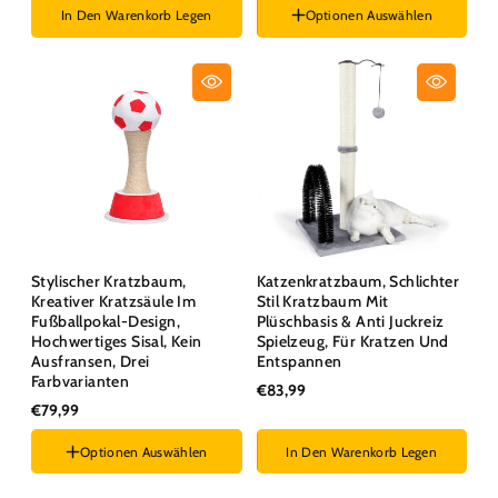
In Den Warenkorb Legen
Optionen Auswählen
Größe :
S
Stylischer Kratzbaum,
Katzenkratzbaum, Schlichter
Kreativer Kratzsäule Im
Stil Kratzbaum Mit
Fußballpokal-Design,
Plüschbasis & Anti Juckreiz
Hochwertiges Sisal, Kein
Spielzeug, Für Kratzen Und
Ausfransen, Drei
Entspannen
Farbvarianten
€83,99
€79,99
Optionen Auswählen
In Den Warenkorb Legen
Farben :
Rot