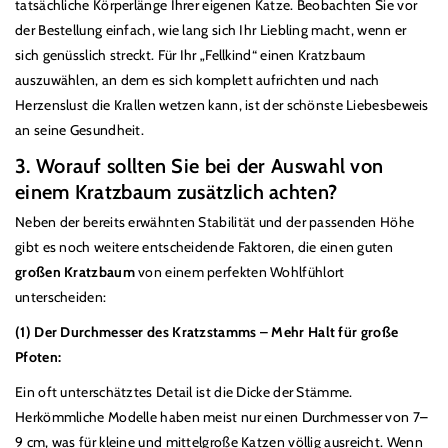
tatsächliche Körperlänge Ihrer eigenen Katze. Beobachten Sie vor
der Bestellung einfach, wie lang sich Ihr Liebling macht, wenn er
sich gen
ü
sslich streckt. F
ü
r Ihr
„
Fellkind
“
einen Kratzbaum
auszuwählen, an dem es sich komplett aufrichten und nach
Herzenslust die Krallen wetzen kann, ist der schönste Liebesbeweis
an seine Gesundheit.
3. Worauf sollten Sie bei der Auswahl von
einem Kratzbaum zusätzlich achten?
Neben der bereits erwähnten Stabilität und der passenden Höhe
gibt es noch weitere entscheidende Faktoren, die einen guten
großen Kratzbaum
von einem perfekten Wohlf
ü
hlort
unterscheiden:
(1) Der Durchmesser des Kratzstamms
–
Mehr Halt f
ü
r große
Pfoten:
Ein oft unterschätztes Detail ist die Dicke der Stämme.
Herkömmliche Modelle haben meist nur einen Durchmesser von 7
–
9 cm, was f
ü
r kleine und mittelgroße Katzen völlig ausreicht. Wenn