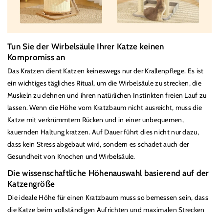
Tun Sie der Wirbelsäule Ihrer Katze keinen
Kompromiss an
Das Kratzen dient Katzen keineswegs nur der Krallenpflege. Es ist
ein wichtiges tägliches Ritual, um die Wirbelsäule zu strecken, die
Muskeln zu dehnen und ihren nat
ü
rlichen Instinkten freien Lauf zu
lassen. Wenn die Höhe vom Kratzbaum nicht ausreicht, muss die
Katze mit verkr
ü
mmtem R
ü
cken und in einer unbequemen,
kauernden Haltung kratzen. Auf Dauer f
ü
hrt dies nicht nur dazu,
dass kein Stress abgebaut wird, sondern es schadet auch der
Gesundheit von Knochen und Wirbelsäule.
Die wissenschaftliche Höhenauswahl basierend auf der
Katzengröße
Die ideale Höhe f
ü
r einen Kratzbaum muss so bemessen sein, dass
die Katze beim vollständigen Aufrichten und maximalen Strecken