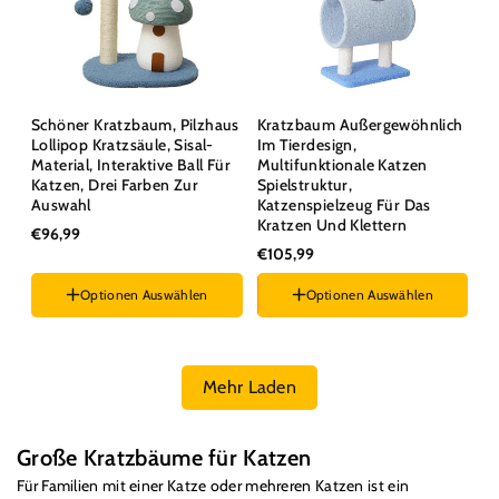
Schöner Kratzbaum, Pilzhaus
Kratzbaum Außergewöhnlich
Lollipop Kratzsäule, Sisal-
Im Tierdesign,
Material, Interaktive Ball Für
Multifunktionale Katzen
Katzen, Drei Farben Zur
Spielstruktur,
Auswahl
Katzenspielzeug Für Das
Kratzen Und Klettern
€96,99
€105,99
Optionen Auswählen
Optionen Auswählen
Farben :
Blau
Farbe :
Blau
Mehr Laden
K
Große Kratzbäume für Katzen
a
F
ü
r Familien mit einer Katze oder mehreren Katzen ist ein