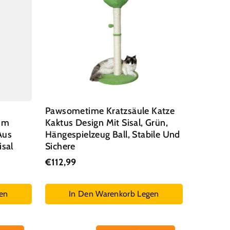
Pawsometime Kratzsäule Katze
Zum
Kaktus Design Mit Sisal, Grün,
Aus
Hängespielzeug Ball, Stabile Und
isal
Sichere
€112,99
en
In Den Warenkorb Legen