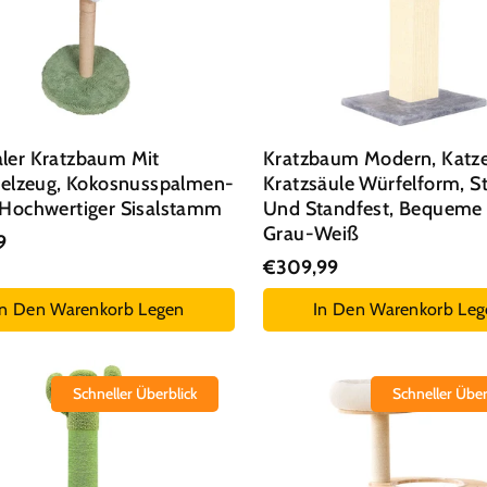
ler Kratzbaum Mit
Kratzbaum Modern, Katz
ielzeug, Kokosnusspalmen-
Kratzsäule Würfelform, St
 Hochwertiger Sisalstamm
Und Standfest, Bequeme 
Grau-Weiß
9
€309,99
In Den Warenkorb Legen
In Den Warenkorb Leg
Schneller Überblick
Schneller Über