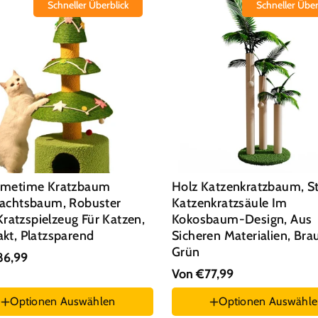
Schneller Überblick
Schneller Über
metime Kratzbaum
Holz Katzenkratzbaum, S
achtsbaum, Robuster
Katzenkratzsäule Im
 Kratzspielzeug Für Katzen,
Kokosbaum-Design, Aus
kt, Platzsparend
Sicheren Materialien, Br
Grün
86,99
Von €77,99
rei-stöckiger Weihnachtsbaum
Optionen Auswählen
Optionen Auswähl
atzenbett
Größe :
S