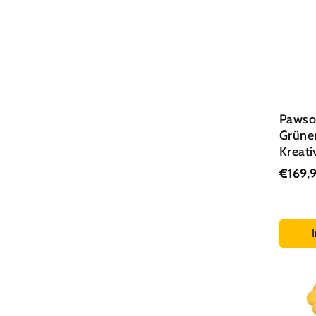
Kratzbaum Weihnachtsbaum
Kratzbaum Blau
Kratzbaum Braun
Kratzbaum grau
Pawso
Kratzbaum grün
Grüne
Kreat
Kratzbaum Rosa
€169,
Kratzbaum Schwarz
Sisal Kratzbaum
Kratzbaum ohne Plüsch
Eck Kratzbaum
Main Coon Kratzbaum