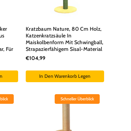
ker
Kratzbaum Nature, 80 Cm Holz,
us
Katzenkratzsäule In
Maiskolbenform Mit Schwingball,
r, Für
Strapazierfähigem Sisal-Material
€104,99
en
In Den Warenkorb Legen
blick
Schneller Überblick