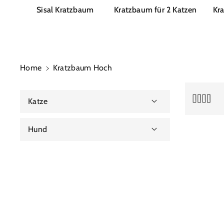
Sisal Kratzbaum
Kratzbaum für 2 Katzen
Kr
Home
Kratzbaum Hoch
Katze
Licht- & Laserspielzeug
Hund
Wasserfestes Katzenspielzeug
Hundespielzeug Robust
Spielzeugmäuse
Kauknochen Hund
Vogelspielzeug
Federspielzeug