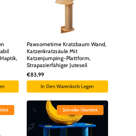
en
Pawsometime Kratzbaum Wand,
abil
Katzenkratzsäule Mit
Haptik,
Katzenjumping-Plattform,
Strapazierfähiger Juteseil
€83,99
en
In Den Warenkorb Legen
blick
Schneller Überblick