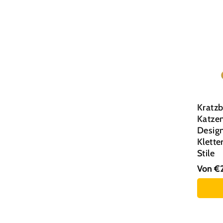
Kratzbaum für Britisch Kurzhaar
Katzen Kletterbaum
Hochwertiger Katzenbaum
Kratzbaum stabil für große Katzen
Katzenbaum Stabil
Kratz
Katze
Katzenbaum Stylish
Desig
Klette
Katzenbaum Luxus
Stile
Von €
Katzenbaum Schmal
Katzenbaum grau
Stil :
B
Katzenbaum Weiß