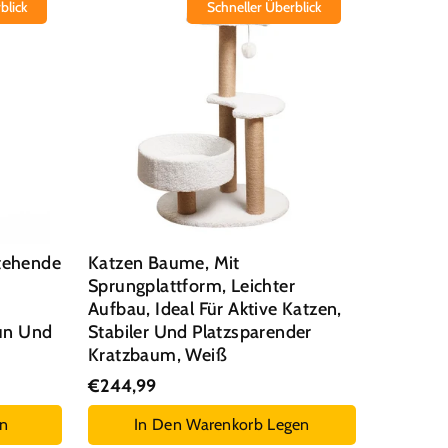
blick
Schneller Überblick
tehende
Katzen Baume, Mit
Sprungplattform, Leichter
Aufbau, Ideal Für Aktive Katzen,
aun Und
Stabiler Und Platzsparender
Kratzbaum, Weiß
€244,99
en
In Den Warenkorb Legen