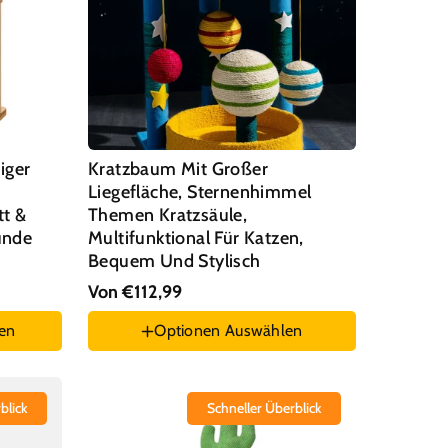
iger
Kratzbaum Mit Großer
Liegefläche, Sternenhimmel
tt &
Themen Kratzsäule,
unde
Multifunktional Für Katzen,
Bequem Und Stylisch
Von €112,99
en
Optionen Auswählen
Stil :
Stil 1
blick
Schneller Überblick