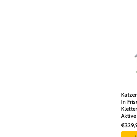
Katze
In Fri
Klett
Aktiv
€329,