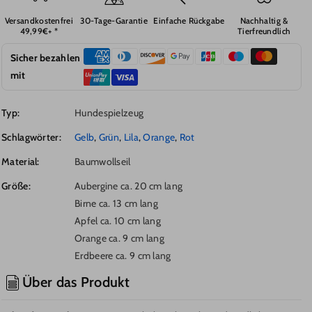
Obstset,
Obstset,
Versandkostenfrei
30-Tage-Garantie
Einfache Rückgabe
Nachhaltig &
Realistische
Realistische
49,99€+ *
Tierfreundlich
&amp;
&amp;
Langlebige
Langlebige
Sicher bezahlen
Kauspielzeug
Kauspielzeug
mit
Hund,
Hund,
5
5
Typ:
Hundespielzeug
Obstsorten,
Obstsorten,
voller
voller
Schlagwörter:
Gelb
,
Grün
,
Lila
,
Orange
,
Rot
Spaß
Spaß
Material:
Baumwollseil
Größe:
Aubergine ca. 20 cm lang
Birne ca. 13 cm lang
Apfel ca. 10 cm lang
Orange ca. 9 cm lang
Erdbeere ca. 9 cm lang
Über das Produkt