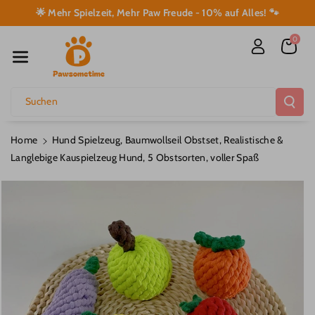
Direkt Zum I
🌟 Mehr Spielzeit, Mehr Paw Freude - 10% auf Alles! 🐾
Nhalt
0
Suchen
Home
Hund Spielzeug, Baumwollseil Obstset, Realistische &
Langlebige Kauspielzeug Hund, 5 Obstsorten, voller Spaß
u
roduktinformationen
pringen