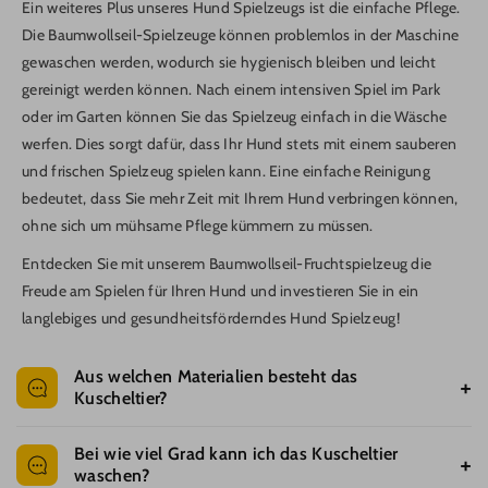
Ein weiteres Plus unseres Hund Spielzeugs ist die einfache Pflege.
Die Baumwollseil-Spielzeuge können problemlos in der Maschine
gewaschen werden, wodurch sie hygienisch bleiben und leicht
gereinigt werden können. Nach einem intensiven Spiel im Park
oder im Garten können Sie das Spielzeug einfach in die Wäsche
werfen. Dies sorgt dafür, dass Ihr Hund stets mit einem sauberen
und frischen Spielzeug spielen kann. Eine einfache Reinigung
bedeutet, dass Sie mehr Zeit mit Ihrem Hund verbringen können,
ohne sich um mühsame Pflege kümmern zu müssen.
Entdecken Sie mit unserem Baumwollseil-Fruchtspielzeug die
Freude am Spielen für Ihren Hund und investieren Sie in ein
langlebiges und gesundheitsförderndes Hund Spielzeug!
Aus welchen Materialien besteht das
Kuscheltier?
Unsere Kuscheltiere bestehen aus hochwertigen, weichen und
Bei wie viel Grad kann ich das Kuscheltier
langlebigen Stoffen, die besonders anschmiegsam und
waschen?
hautfreundlich für Hunde sind. Es werden ausschließlich