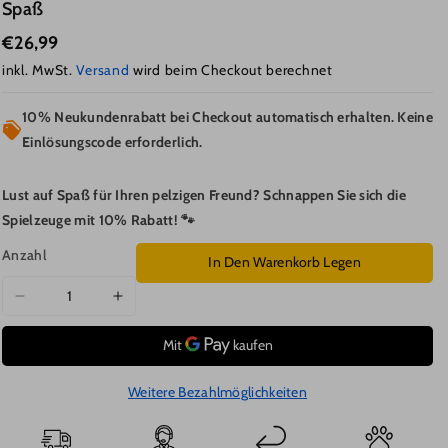
Spaß
€26,99
inkl. MwSt.
Versand
wird beim Checkout berechnet
10% Neukundenrabatt bei Checkout automatisch erhalten. Keine
Einlösungscode erforderlich.
Lust auf Spaß für Ihren pelzigen Freund? Schnappen Sie sich die
Spielzeuge mit 10% Rabatt! 🐾
Anzahl
In Den Warenkorb Legen
Verringere
Erhöhe
die
die
Menge
Menge
für
für
Hund
Hund
Weitere Bezahlmöglichkeiten
Spielzeug,
Spielzeug,
Baumwollseil
Baumwollseil