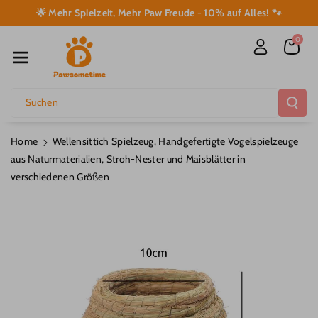
Direkt Zum I
🌟 Mehr Spielzeit, Mehr Paw Freude - 10% auf Alles! 🐾
Nhalt
0
Suchen
Home
Wellensittich Spielzeug, Handgefertigte Vogelspielzeuge
aus Naturmaterialien, Stroh-Nester und Maisblätter in
verschiedenen Größen
u
roduktinformationen
pringen