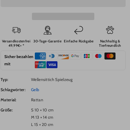
Menge
Menge
für
für
Wellensittich
Wellensittich
Spielzeug,
Spielzeug,
Handgefertigte
Handgefertigte
Vogelspielzeuge
Vogelspielzeuge
aus
aus
Versandkostenfrei
30-Tage-Garantie
Einfache Rückgabe
Nachhaltig &
49,99€+ *
Tierfreundlich
Naturmaterialien,
Naturmaterialien,
Stroh-
Stroh-
Sicher bezahlen
Nester
Nester
mit
und
und
Maisblätter
Maisblätter
in
in
Typ:
Wellensittich Spielzeug
verschiedenen
verschiedenen
Schlagwörter:
Gelb
Größen
Größen
Material:
Rattan
Größe:
S 10 × 10 cm
M 13 × 14 cm
L 15 × 20 cm