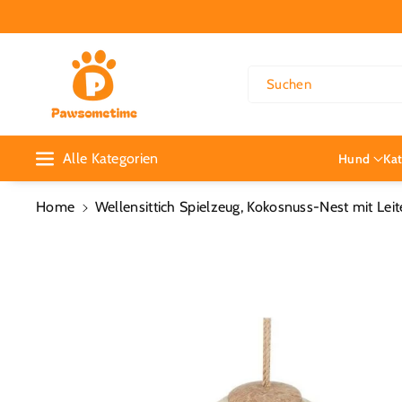
Direkt Zum
Inhalt
Suchen
Alle Kategorien
Hund
Ka
Home
Wellensittich Spielzeug, Kokosnuss-Nest mit Leite
Zu
Produktinformationen
Springen