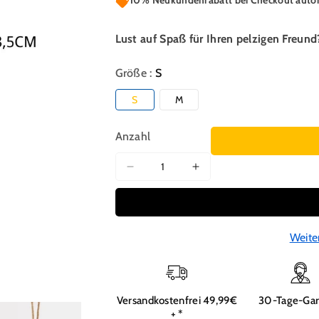
10% Neukundenrabatt bei Checkout automa
Lust auf Spaß für Ihren pelzigen Freun
Größe :
S
S
M
Anzahl
Verringere
Erhöhe
die
die
Menge
Menge
für
für
Wellensittich
Wellensittich
Weite
Spielzeug,
Spielzeug,
Kokosnuss-
Kokosnuss-
Nest
Nest
mit
mit
Versandkostenfrei 49,99€
30-Tage-Gar
Leiter,
Leiter,
+ *