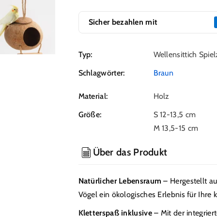
Vogelnest
Vogelnest
für
für
Sicher bezahlen mit
Papageien,
Papageien,
Kletterspielzeug
Kletterspielzeug
für
für
Typ:
Wellensittich Spie
Vögel
Vögel
Schlagwörter:
Braun
Material:
Holz
Größe:
S 12-13,5 cm
M 13,5-15 cm
Über das Produkt
Natürlicher Lebensraum
– Hergestellt a
Vögel ein ökologisches Erlebnis für Ihre 
Kletterspaß inklusive
– Mit der integrier