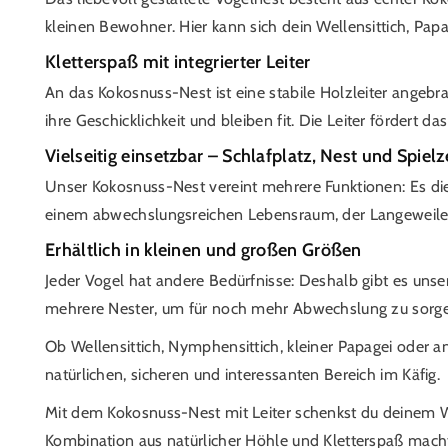
kleinen Bewohner. Hier kann sich dein Wellensittich, Papa
Kletterspaß mit integrierter Leiter
An das Kokosnuss-Nest ist eine stabile Holzleiter angebr
ihre Geschicklichkeit und bleiben fit. Die Leiter fördert 
Vielseitig einsetzbar – Schlafplatz, Nest und Spiel
Unser Kokosnuss-Nest vereint mehrere Funktionen: Es dien
einem abwechslungsreichen Lebensraum, der Langeweile 
Erhältlich in kleinen und großen Größen
Jeder Vogel hat andere Bedürfnisse: Deshalb gibt es uns
mehrere Nester, um für noch mehr Abwechslung zu sorgen
Ob Wellensittich, Nymphensittich, kleiner Papagei oder an
natürlichen, sicheren und interessanten Bereich im Käfig.
Mit dem Kokosnuss-Nest mit Leiter schenkst du deinem Wel
P
F
Kombination aus natürlicher Höhle und Kletterspaß macht
Y
I