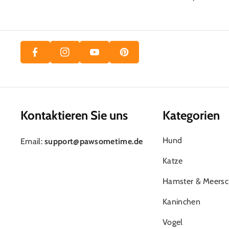
A
In
O
N
C
St
U
T
E
A
T
E
B
Gr
U
R
O
A
B
E
O
M
E
S
K
Kontaktieren Sie uns
Kategorien
T
Hund
Email:
support@pawsometime.de
Katze
Hamster & Meers
Kaninchen
Vogel