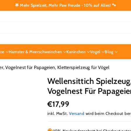
🌟 Mehr Spielzeit, Mehr Paw Freude - 10% auf Alles! 🐾
tze
Hamster & Meerschweinchen
Kaninchen
Vogel
Blog
r, Vogelnest für Papageien, Kletterspielzeug für Vögel
Wellensittich Spielzeug
Vogelnest Für Papageien
€17,99
inkl. MwSt.
Versand
wird beim Checkout be