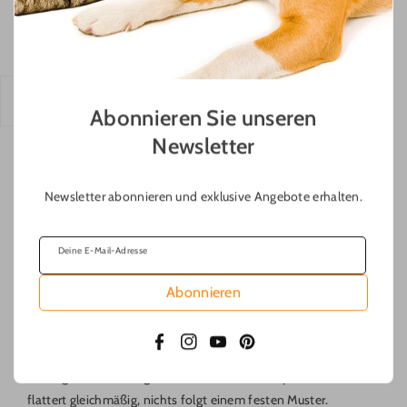
Luna liebt es, eine Spielzeugmaus erst lange zu beobachten,
bevor sie blitzschnell zuschlägt. Diese ruhige, konzentrierte
Jagdphase ist für viele Katzen ebenso befriedigend wie wildes
Toben.
Alles, was sich nicht berechnen lässt
Abonnieren Sie unseren
Newsletter
Newsletter abonnieren und exklusive Angebote erhalten.
Deine E-Mail-Adresse
Abonnieren
Facebook
Instagram
YouTube
Pinterest
Unregelmäßige Bewegungen bringen Katzen aus dem
Gleichgewicht – und genau das macht sie so spannend. Nichts
flattert gleichmäßig, nichts folgt einem festen Muster.