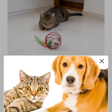
Viele Katzen reagieren besonders stark auf Bewegungen in
Bodennähe. Sie ducken sich, beobachten und warten auf den
perfekten Moment – genau wie bei echter Beute.
Ein
Katzenspielzeug Maus
greift dieses Verhalten gezielt auf.
Modelle mit unregelmäßiger Bewegung oder leichten
Richtungswechseln wirken besonders realistisch. Entscheidend
ist, dass das Spielzeug nicht vollkommen vorhersehbar ist.