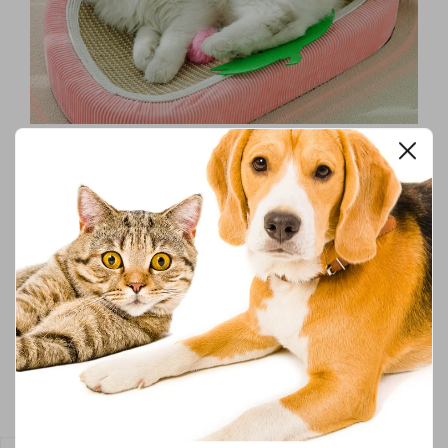
Der Nachmittag: Geistige
Herausforderungen und Entdeckungen
Katzen sind intelligente Wesen, die nicht nur körperlich,
sondern auch geistig gefordert werden wollen. Die
Einbeziehung in den Valentinstag bedeutet auch, ihren
Verstand zu „füttern“.
Denksport für Feinschmecker
Nutzen Sie den Nachmittag für kleine Intelligenzspiele. Sie
können ein Valentinstag Haustierspielzeug verwenden, das
man mit Leckerlis befüllen kann, oder Sie basteln eine kleine
Such-Landschaft aus Kartons. Verstecken Sie gesunde Snacks
in der Wohnung und lassen Sie Ihre Katze ihre Nase einsetzen.