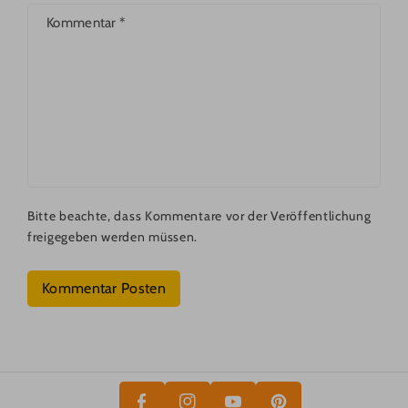
Kommentar
*
Bitte beachte, dass Kommentare vor der Veröffentlichung
freigegeben werden müssen.
Kommentar Posten
P
F
Y
I
A
In
O
N
C
St
U
T
E
A
T
E