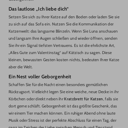
Das lautlose „Ich liebe dich“
Setzen Sie sich zu Ihrer Katze auf den Boden oder laden Sie sie
zu sich auf das Sofa ein. Nutzen Sie die Kommunikation der
Katzenwelt: das langsame Blinzeln. Wenn Sie Luna anschauen
und langsam Ihre Augen schließen und wieder öffnen, senden
Sie ihr ein Signal tiefsten Vertrauens. Es ist die ehrlichste Art,
„Alles Gute zum Valentinstag“ auf Kätzisch zu sagen. Diese
kleinen, bewussten Gesten kosten nichts, bedeuten Ihrer Katze
aber die Welt.
Ein Nest voller Geborgenheit
Schaffen Sie für die Nacht einen besonders gemütlichen
Rückzugsort. Vielleicht legen Sie eine weiche, neue Decke in ihr
Körbchen oder direkt neben ihr
Kratzbrett für Katzen
, falls sie
dort gerne schläft. Geborgenheit ist das größte Geschenk, das
wir einem Tier machen können. Ein ruhiger Abend ohne laute
Musik oder Stress ist der perfekte Abschluss für einen Tag, der
ganz im Zeichen der Liebe zwischen Mensch und Tier stand.