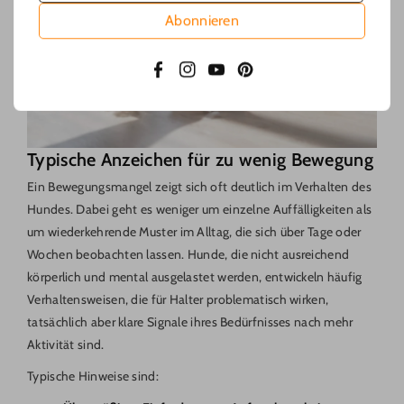
Abonnieren
Facebook
Instagram
YouTube
Pinterest
Typische Anzeichen für zu wenig Bewegung
Ein Bewegungsmangel zeigt sich oft deutlich im Verhalten des
Hundes. Dabei geht es weniger um einzelne Auffälligkeiten als
um wiederkehrende Muster im Alltag, die sich über Tage oder
Wochen beobachten lassen. Hunde, die nicht ausreichend
körperlich und mental ausgelastet werden, entwickeln häufig
Verhaltensweisen, die für Halter problematisch wirken,
tatsächlich aber klare Signale ihres Bedürfnisses nach mehr
Aktivität sind.
Typische Hinweise sind: