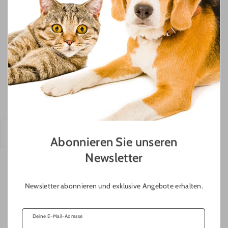
Mustern.
Wie lässt sich der richtige
Bewegungsumfang praktisch bestimmen?
Die beste Orientierung ist nicht die Dauer der Aktivität,
sondern der Zustand des Hundes danach. Ein gut
ausgelasteter Hund wirkt zufrieden, entspannt und
ausgeglichen. Er ist weder überdreht noch erschöpft.
Wichtig ist, Anpassungen schrittweise vorzunehmen. Wird ein
Hund unruhig, kann die Aktivität leicht erhöht werden. Wirkt er
hingegen müde oder überfordert, sollte die Intensität reduziert
Abonnieren Sie unseren
werden.
Newsletter
Mit der Zeit entsteht so ein individuelles Gleichgewicht, das
sich flexibel an Alltag und Lebenssituation anpassen lässt.
Newsletter abonnieren und exklusive Angebote erhalten.
Deine E-Mail-Adresse