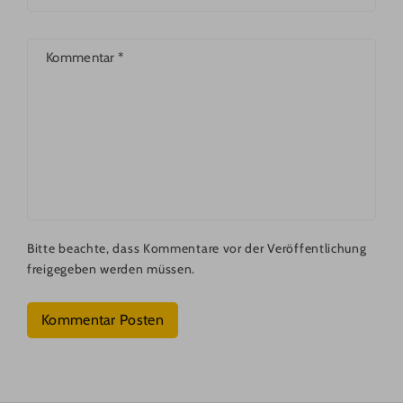
Kommentar
*
Bitte beachte, dass Kommentare vor der Veröffentlichung
freigegeben werden müssen.
Kommentar Posten
P
F
Y
I
A
In
O
N
C
St