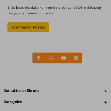
Bitte beachte, dass Kommentare vor der Veröffentlichung
freigegeben werden müssen.
Kommentar Posten
P
F
Y
I
A
In
O
N
C
St
U
T
E
A
T
E
B
Gr
U
R
O
A
B
E
O
M
E
S
K
T
Kontaktieren Sie uns
Email:
support@pawsometime.de
Kategorien