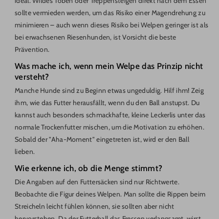
ideal. Wildes Toben oder Treppensteigen direkt nach dem Essen
sollte vermieden werden, um das Risiko einer Magendrehung zu
minimieren – auch wenn dieses Risiko bei Welpen geringer ist als
bei erwachsenen Riesenhunden, ist Vorsicht die beste
Prävention.
Was mache ich, wenn mein Welpe das Prinzip nicht
versteht?
Manche Hunde sind zu Beginn etwas ungeduldig. Hilf ihm! Zeig
ihm, wie das Futter herausfällt, wenn du den Ball anstupst. Du
kannst auch besonders schmackhafte, kleine Leckerlis unter das
normale Trockenfutter mischen, um die Motivation zu erhöhen.
Sobald der "Aha-Moment" eingetreten ist, wird er den Ball
lieben.
Wie erkenne ich, ob die Menge stimmt?
Die Angaben auf den Futtersäcken sind nur Richtwerte.
Beobachte die Figur deines Welpen. Man sollte die Rippen beim
Streicheln leicht fühlen können, sie sollten aber nicht
hervorstehen. Da der Futterball das Fressen verlangsamt, wirst