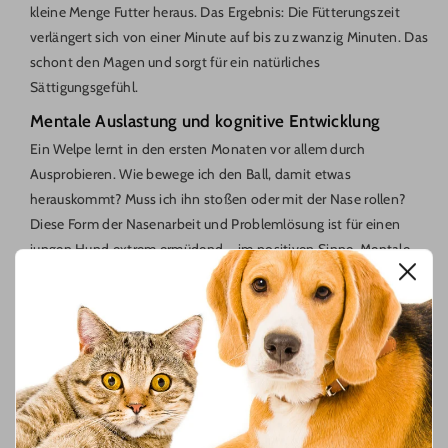
kleine Menge Futter heraus. Das Ergebnis: Die Fütterungszeit
verlängert sich von einer Minute auf bis zu zwanzig Minuten. Das
schont den Magen und sorgt für ein natürliches
Sättigungsgefühl.
Mentale Auslastung und kognitive Entwicklung
Ein Welpe lernt in den ersten Monaten vor allem durch
Ausprobieren. Wie bewege ich den Ball, damit etwas
herauskommt? Muss ich ihn stoßen oder mit der Nase rollen?
Diese Form der Nasenarbeit und Problemlösung ist für einen
jungen Hund extrem ermüdend – im positiven Sinne. Mentale
Arbeit ist oft effektiver als körperliche Auslastung, um einen
Welpen zur Ruhe zu bringen.
Unterstützung beim Zahnwechsel
Zwischen dem vierten und siebten Monat verlieren Welpen ihre
Milchzähne. Das Zahnfleisch juckt und schmerzt oft. Ein gut
strukturierter Ball aus festem Gummi massiert beim Kauen und
Rollen das Zahnfleisch. Es ist ein willkommenes Ventil für das