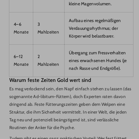
kleine Magenvolumen.
Aufbau eines regelmäßigen
4–6
3
Verdauungsrhythmus; der
Monate
Mahlzeiten
Körper wird belastbarer.
Übergang zum Fressverhalten
6–12
2
eines erwachsenen Hundes (je
Monate
Mahlzeiten
nach Rasse und Endgröße).
Warum feste Zeiten Gold wert sind
Es mag verlockend sein, den Napf einfach stehen zu lassen (das
sogenannte Ad-libitum-Füttern), doch Experten raten davon
dringend ab. Feste Fütterungszeiten geben dem Welpen eine
Struktur, die ihm Sicherheit vermittelt. In einer Welt, die jeden
Tag neu und potenziell beängstigend ist, sind verlässliche
Routinen der Anker für die Psyche.
Zudem gibt es einen ganz praktischen Vorteil: Wer fest füttert,