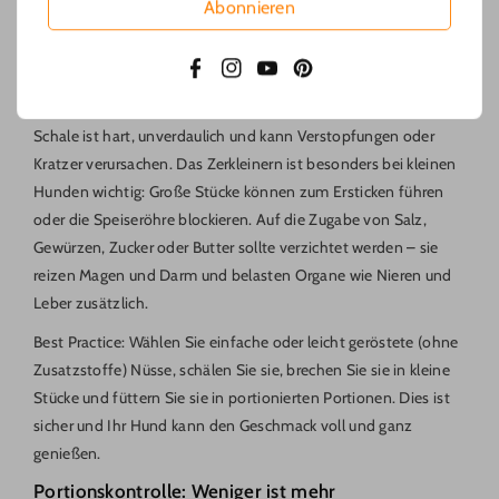
Abonnieren
Probleme verursachen. Durch die Einhaltung dieser Regeln
können Sie das Risiko minimieren und den Spaß maximieren.
Facebook
Instagram
YouTube
Pinterest
Verarbeitungsart: geschält, zerkleinert, ungesalzen
Es sollten keine Nüsse roh mit Schale gegessen werden – die
Schale ist hart, unverdaulich und kann Verstopfungen oder
Kratzer verursachen. Das Zerkleinern ist besonders bei kleinen
Hunden wichtig: Große Stücke können zum Ersticken führen
oder die Speiseröhre blockieren. Auf die Zugabe von Salz,
Gewürzen, Zucker oder Butter sollte verzichtet werden – sie
reizen Magen und Darm und belasten Organe wie Nieren und
Leber zusätzlich.
Best Practice: Wählen Sie einfache oder leicht geröstete (ohne
Zusatzstoffe) Nüsse, schälen Sie sie, brechen Sie sie in kleine
Stücke und füttern Sie sie in portionierten Portionen. Dies ist
sicher und Ihr Hund kann den Geschmack voll und ganz
genießen.
Portionskontrolle: Weniger ist mehr