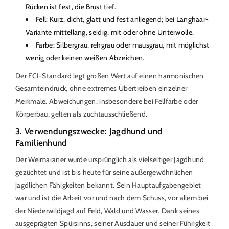
Rücken ist fest, die Brust tief.
Fell: Kurz, dicht, glatt und fest anliegend; bei Langhaar-
Variante mittellang, seidig, mit oder ohne Unterwolle.
Farbe: Silbergrau, rehgrau oder mausgrau, mit möglichst
wenig oder keinen weißen Abzeichen.
Der FCI-Standard legt großen Wert auf einen harmonischen
Gesamteindruck, ohne extremes Übertreiben einzelner
Merkmale. Abweichungen, insbesondere bei Fellfarbe oder
Körperbau, gelten als zuchtausschließend.
3. Verwendungszwecke: Jagdhund und
Familienhund
Der Weimaraner wurde ursprünglich als vielseitiger Jagdhund
gezüchtet und ist bis heute für seine außergewöhnlichen
jagdlichen Fähigkeiten bekannt. Sein Hauptaufgabengebiet
war und ist die Arbeit vor und nach dem Schuss, vor allem bei
der Niederwildjagd auf Feld, Wald und Wasser. Dank seines
ausgeprägten Spürsinns, seiner Ausdauer und seiner Führigkeit