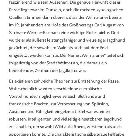
faszinierend wie sein Aussehen. Die genaue Herkunft dieser
Rasse liegt zwar im Dunkeln, doch die meisten kynologischen
Quellen stimmen darin überein, dass der Weimaraner bereits
im 19. Jahrhundert am Hofe des Großherzogs Carl August von
Sachsen-Weimar-Eisenach eine wichtige Rolle spielte. Dort
wurde er als äußerst leistungsfähiger und vielseitiger Jagdhund
gezüchtet, der sowohl im Wald als auch auf dem Feld
eingesetzt werden konnte. Der Name „Weimaraner“ leitet sich
folgerichtig von der Stadt Weimar ab, die damals ein
bedeutendes Zentrum der Jagdkultur war.
Es existieren zahlreiche Theorien zur Entstehung der Rasse.
Wahrscheinlich wurden verschiedene europäische
Vorstehhunde, möglicherweise auch Bluthunde und
französische Bracken, zur Verbesserung von Spürsinn,
Ausdauer und Führigkeit eingekreuzt. Ziel war es, einen
robusten, intelligenten und vielseitig einsetzbaren Jagdhund
zu schaffen, der sowohl Wild aufstöbern, vorstehen als auch
apportieren konnte. Die charakteristische silbergraue Fellfarbe