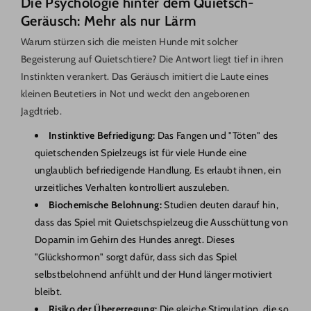
Die Psychologie hinter dem Quietsch-
Geräusch: Mehr als nur Lärm
Warum stürzen sich die meisten Hunde mit solcher
Begeisterung auf Quietschtiere? Die Antwort liegt tief in ihren
Instinkten verankert. Das Geräusch imitiert die Laute eines
kleinen Beutetiers in Not und weckt den angeborenen
Jagdtrieb.
Instinktive Befriedigung:
Das Fangen und "Töten" des
quietschenden Spielzeugs ist für viele Hunde eine
unglaublich befriedigende Handlung. Es erlaubt ihnen, ein
urzeitliches Verhalten kontrolliert auszuleben.
Biochemische Belohnung:
Studien deuten darauf hin,
dass das Spiel mit Quietschspielzeug die Ausschüttung von
Dopamin im Gehirn des Hundes anregt. Dieses
"Glückshormon" sorgt dafür, dass sich das Spiel
selbstbelohnend anfühlt und der Hund länger motiviert
bleibt.
Risiko der Übererregung:
Die gleiche Stimulation, die so