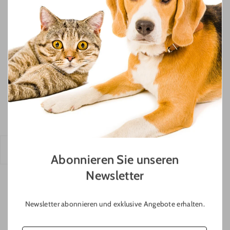
das den Jagdinstinkt befriedigt. Das Geräusch ist hier die
ultimative Belohnung.
Der Kuschler
Dieser Hundetyp nutzt Spielzeug oft als sozialen Partner oder
Trostspender. Er trägt es umher, kuschelt damit und pflegt es
liebevoll.
Beste Wahl:
Ein weiches, geräuschloses Plüschtier. Ein
lautes Quietschen könnte diesen sanften Riesen eher
erschrecken oder stören.
Der Denker
Dieser Hund langweilt sich schnell und braucht mentale
Abonnieren Sie unseren
Herausforderungen. Einfaches Quietschen ist ihm oft nicht
Newsletter
genug.
Beste Wahl:
Geräuschlose Puzzle-Spielzeuge oder
Newsletter abonnieren und exklusive Angebote erhalten.
Schnüffelmatten, die Konzentration erfordern. Ein stilles
hundespielzeug kuscheltier
kann als Belohnung nach dem