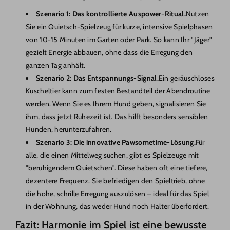
Szenario 1: Das kontrollierte Auspower-Ritual.
Nutzen
Sie ein Quietsch-Spielzeug für kurze, intensive Spielphasen
von 10-15 Minuten im Garten oder Park. So kann Ihr "Jäger"
gezielt Energie abbauen, ohne dass die Erregung den
ganzen Tag anhält.
Szenario 2: Das Entspannungs-Signal.
Ein geräuschloses
Kuscheltier kann zum festen Bestandteil der Abendroutine
werden. Wenn Sie es Ihrem Hund geben, signalisieren Sie
ihm, dass jetzt Ruhezeit ist. Das hilft besonders sensiblen
Hunden, herunterzufahren.
Szenario 3: Die innovative Pawsometime-Lösung.
Für
alle, die einen Mittelweg suchen, gibt es Spielzeuge mit
"beruhigendem Quietschen". Diese haben oft eine tiefere,
dezentere Frequenz. Sie befriedigen den Spieltrieb, ohne
die hohe, schrille Erregung auszulösen – ideal für das Spiel
in der Wohnung, das weder Hund noch Halter überfordert.
Fazit: Harmonie im Spiel ist eine bewusste