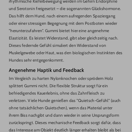
rhythmische Kieferbewegung werden im Gehirn Endorphine
und Serotonin freigesetzt – die sogenannten Glückshormone.
Das hilft dem Hund, nach einem aufregenden Spaziergang
oder einer stressigen Begegnung mit dem Postboten wieder
"herunterzufahren". Gummi bietet hier eine angenehme
Elastizität. Es leistet Widerstand, gibt aber gleichzeitig nach.
Dieses federnde Gefühl simuliert den Widerstand von
Muskelgewebe oder Haut, was den biologischen Instinkten des
Hundes sehr entgegenkommt.
Angenehme Haptik und Feedback
Im Vergleich zu harten Nylonknochen oder sprödem Holz
splittert Gummi nicht. Die flexible Struktur sorgt für ein
befriedigendes Kauerlebnis, ohne das Zahnfleisch zu
verletzen. Viele Hunde genießen das "Quietsch-Gefühl" (auch
ohne tatsächlichen Quietschen), wenn das Material unter
ihrem Biss nachgibt und dann wieder in seine Ursprungsform
zurückspringt. Dieses mechanische Feedback sorgt dafür, dass
das Interesse am Objekt deutlich länger erhalten bleibt als bei