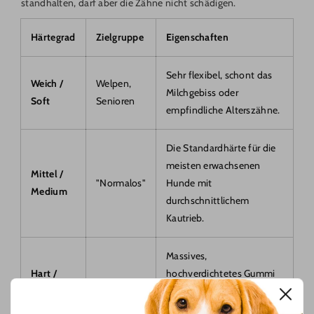
standhalten, darf aber die Zähne nicht schädigen.
Härtegrad
Zielgruppe
Eigenschaften
Sehr flexibel, schont das
Weich /
Welpen,
Milchgebiss oder
Soft
Senioren
empfindliche Alterszähne.
Die Standardhärte für die
meisten erwachsenen
Mittel /
"Normalos"
Hunde mit
Medium
durchschnittlichem
Kautrieb.
Massives,
Hart /
hochverdichtetes Gummi
"Zerstörer"
Extreme
für Rassen wie Bullterrier
oder Schäferhunde.