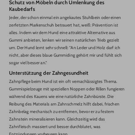
Schutz von Möbeln durch Umlenkung des
Kaubedarfs
Jeder, der schon einmal ein angekautes Stuhlbein oder einen
zerfetzten Markenschuh betrauert hat, weiß: Prävention ist
alles. Indem wir dem Hund eine attraktive Alternative aus
Gummi anbieten, lenken wir seinen natürlichen Trieb gezielt
um. Der Hund lernt sehr schnell: "An Leder und Holz darf ich
nicht, aber dieses blaue Gummiding gehört mir und fühlt sich
sogar viel besser an."
Unterstützung der Zahngesundheit
Zahnpflege beim Hund ist ein oft vernachlässigtes Thema.
Gummispielzeuge mit speziellen Noppen oder Rillen fungieren
während des Kauens wie eine natürliche Zahnbürste. Die
Reibung des Materials am Zahnschmelz hilft dabei, frischen
Zahnbelag mechanisch zu entfernen, bevor er zu festem
Zahnstein mineralisieren kann. Gleichzeitig wird das
Zahnfleisch massiert und besser durchblutet, was
Entzündungen vorbeugen kann.