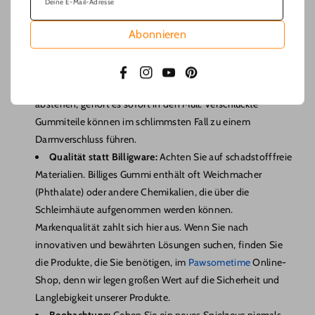
Deine E-Mail-Adresse
Auch das beste Material hält nicht ewig. Sicherheit beginnt bei
der regelmäßigen Inspektion durch den Halter.
Abonnieren
Regelmäßige Kontrolle:
Untersuchen Sie das Spielzeug
nach jeder Nutzung. Zeigen sich tiefe Risse? Fehlen bereits
Facebook
Instagram
YouTube
Pinterest
kleine Stücke? Wenn das Material spröde wird oder Teile
abstehen, gehört es sofort in den Müll. Verschluckte
Gummiteile können im schlimmsten Fall zu einem
Darmverschluss führen.
Qualität statt Billigware:
Achten Sie auf schadstofffreie
Materialien. Billiges Gummi enthält oft Weichmacher
(Phthalate) oder andere Chemikalien, die über die
Schleimhäute aufgenommen werden können.
Markenqualität zahlt sich hier aus. Wenn Sie nach
innovativen und bewährten Lösungen suchen, finden Sie
die Produkte, die Sie benötigen, im
Pawsometime
Online-
Shop, denn wir legen großen Wert auf die Sicherheit und
Langlebigkeit unserer Produkte.