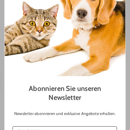
Die Funktion entscheidet
Überlegen Sie sich vor dem Kauf, was Sie erreichen wollen.
Möchten Sie den Hund im Garten auspowern? Dann ist ein
Wurfspielzeug mit guten Flugeigenschaften ideal. Soll der
Hund zur Ruhe kommen? Dann wählen Sie ein klassisches
Kauspielzeug oder ein Intelligenzmodell, das man mit Leckerlis
bestücken kann.
Die Größe: Sicherheit geht vor
Dies ist der wichtigste Punkt überhaupt. Ein Gummispielzeug
darf niemals so klein sein, dass der Hund es versehentlich
verschlucken oder in den Rachen bekommen kann. Es sollte
Abonnieren Sie unseren
immer so dimensioniert sein, dass es bequem im Maul
Newsletter
getragen werden kann, aber groß genug ist, um nicht hinter die
Backenzähne zu rutschen. Im Zweifelsfall wählen Sie immer
Newsletter abonnieren und exklusive Angebote erhalten.
die Nummer größer!
Wichtige Hinweise zur sicheren Nutzung