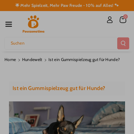
Direkt Zum I
🌟 Mehr Spielzeit, Mehr Paw Freude - 10% auf Alles! 🐾
Nhalt
0
Suchen
Home
Hundewelt
Ist ein Gummispielzeug gut für Hunde?
Ist ein Gummispielzeug gut für Hunde?