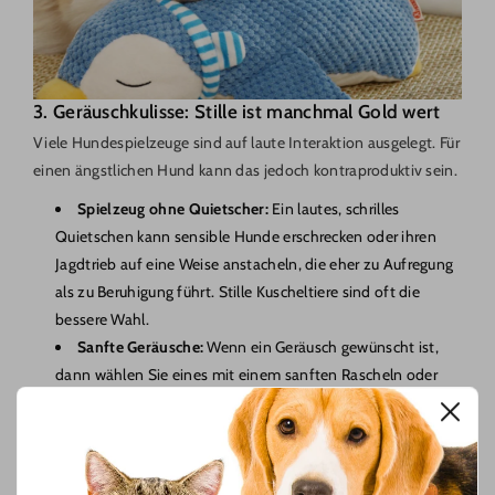
3. Geräuschkulisse: Stille ist manchmal Gold wert
Viele Hundespielzeuge sind auf laute Interaktion ausgelegt. Für
einen ängstlichen Hund kann das jedoch kontraproduktiv sein.
Spielzeug ohne Quietscher:
Ein lautes, schrilles
Quietschen kann sensible Hunde erschrecken oder ihren
Jagdtrieb auf eine Weise anstacheln, die eher zu Aufregung
als zu Beruhigung führt. Stille Kuscheltiere sind oft die
bessere Wahl.
Sanfte Geräusche:
Wenn ein Geräusch gewünscht ist,
dann wählen Sie eines mit einem sanften Rascheln oder
einem tiefen, leisen Grunzen.
Mentale Auslastung ist ebenfalls ein bewährtes Mittel gegen
Stress. Gezieltes
Beschäftigungsspielzeug für hunde
kann