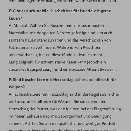
eine beruhigende Wirkung entfalten, wenn Sie nicht da sind.
F: Gibt es auch stabile Kuscheltiere für Hunde, die gerne
kauen?
A: Absolut. Wählen Sie Kuscheltiere, die aus robusten
Materialien mit doppelten Nähten gefertigt sind, um auch
sanftem Kauen standzuhalten und das Verschlucken von
Füllmaterial zu verhindern. Während kein Plüschtier
unzerstörbar ist, bieten diese Modelle deutlich mehr
Langlebigkeit. Für extrem starke Kauer kann jedoch ein
spezielles
kauspielzeug hund
eine bessere Alternative sein.
F: Sind Kuscheltiere mit Herzschlag sicher und hilfreich für
Welpen?
A: Ja, Kuscheltiere mit Herzschlag sind in der Regel sehr sicher
und besonders hilfreich für Welpen. Sie simulieren den
Herzschlag der Mutter, was den Kleinen bei der Eingewöhnung
im neuen Zuhause enorme Geborgenheit und Beruhigung
schenkt. Achten Sie auf ein qualitativ hochwertiges Produkt,
bei dem das Herzschlagmodul sicher im Inneren verstaut ist,