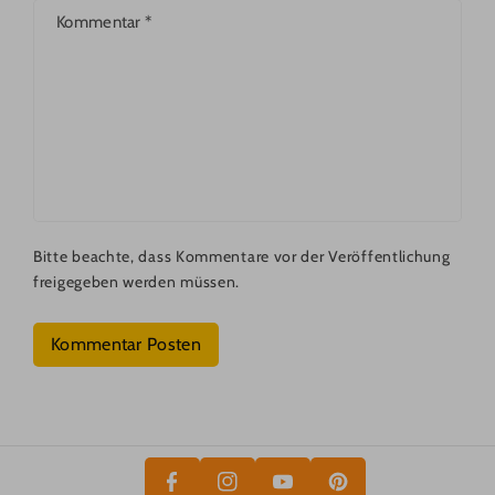
Kommentar
*
Bitte beachte, dass Kommentare vor der Veröffentlichung
freigegeben werden müssen.
Kommentar Posten
P
F
Y
I
A
In
O
N
C
St
U
T
E
A
T
E